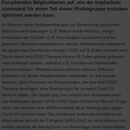
Forschenden Möglichkeiten auf, wie der Impfschutz
zumindest für einen Teil dieser Risikogruppe trotzdem
optimiert werden kann.
Im Rahmen einer Antikörpertherapie zur Behandlung bestimmter
Autoimmunerkrankungen (z.B. Rheumatoide Arthritis), einiger
Krebsarten der B-Zellen (z.B. Non-Hodgkin-Lymphom) und bei
gewissen Nierentransplantationen werden Medikamente eingesetzt,
die gegen das Oberflächen-Antigen CD20 auf B-Zellen wirksam sind.
Durch diese Anti-CD20-Therapie können B-Zellen gezielt gehemmt
oder bekämpft werden, während z.B. blutbildende Stammzellen
geschont bleiben. Weltweit werden jährlich mehrere Millionen
Patienten mit diesen Medikamenten behandelt. Es war bereits
bekannt, dass Personen mit Erkrankungen, die eine Anti-CD20-
Therapie benötigen, eine Risikogruppe für schwere Covid-19-
Verläufe bilden. Die Studie ging nun anhand des Vorhandenseins
von Antikörpern gegen SARS-COV2-Spike-Protein im Blut der Frage
nach, wie wirksam eine mRNA-Impfung diese Risikogruppe gegen
Covid-19 schützen kann. Die erhobenen Antikörper korrelieren im
Allgemeinen gut mit der Fähigkeit SARS-CoV2 zu neutralisieren und
werden deshalb als Messgrösse zur Vorhersage eines Impferfolges