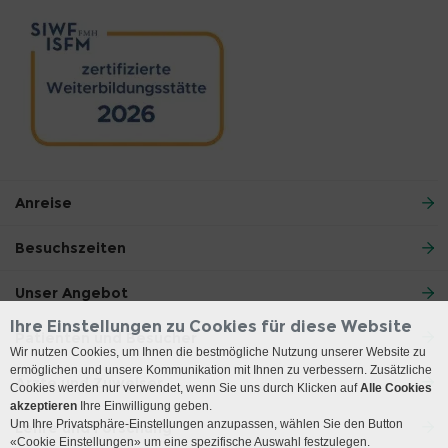
Anreise
Besuchszeiten
Unser Angebot
Ihre Einstellungen zu Cookies für diese Website
Patienten und Besucher
Wir nutzen Cookies, um Ihnen die bestmögliche Nutzung unserer Website zu
ermöglichen und unsere Kommunikation mit Ihnen zu verbessern. Zusätzliche
Ärzte und Zuweiser
Cookies werden nur verwendet, wenn Sie uns durch Klicken auf
Alle Cookies
akzeptieren
Ihre Einwilligung geben.
Um Ihre Privatsphäre-Einstellungen anzupassen, wählen Sie den Button
Lehre und Forschung
«Cookie Einstellungen» um eine spezifische Auswahl festzulegen.