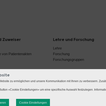
d Zuweiser
Lehre und Forschung
Lehre
 von Patientenakten
Forschung
Forschungsgruppen
bsite
Website zu ermöglichen und unsere Kommunikation mit Ihnen zu verbessern. Zusä
utton «Cookie Einstellungen» um eine spezifische Auswahl festzulegen. Informat
mer
Datenschutz
Sitemap
ieren
Cookie Einstellungen