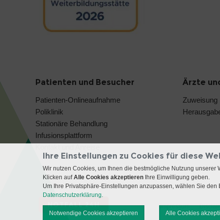
Patienten und Besucher
Ärzte un
Patienten-Onlineaufnahme
Zuweisung
Poliklinik
Herausgabe
Stationäre Behandlung
Infusionsplattform
Kontakt und Anreise
Ihre Einstellungen zu Cookies für diese We
Wir nutzen Cookies, um Ihnen die bestmögliche Nutzung unserer 
Klicken auf
Alle Cookies akzeptieren
Ihre Einwilligung geben.
Um Ihre Privatsphäre-Einstellungen anzupassen, wählen Sie den B
Datenschutzerklärung.
NOTFALL 24H
Impressum
Disclai
Notwendige Cookies akzeptieren
Alle Cookies akzept