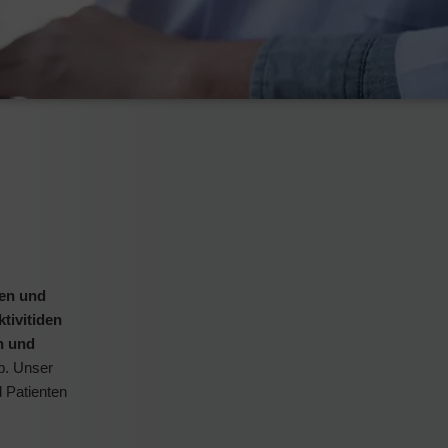
hen und
tivitiden
n und
b. Unser
d Patienten