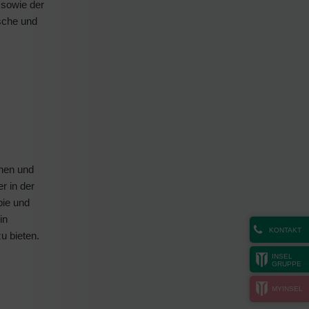
 sowie der
ische und
nnen und
r in der
pie und
in
KONTAKT
u bieten.
INSEL
GRUPPE
MYINSEL