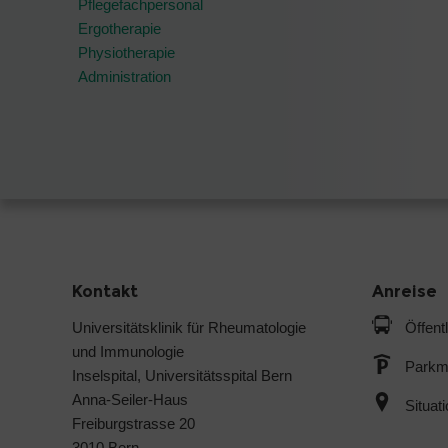
Pflegefachpersonal
Ergotherapie
Physiotherapie
Administration
Kontakt
Anreise
Universitätsklinik für Rheumatologie
Öffent
und Immunologie
Parkmö
Inselspital, Universitätsspital Bern
Anna-Seiler-Haus
Situat
Freiburgstrasse 20
3010 Bern