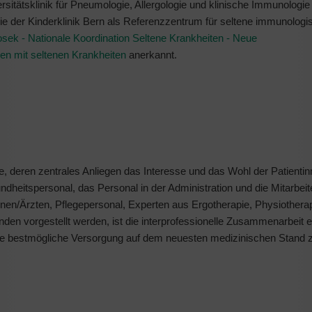
tätsklinik für Pneumologie, Allergologie und klinische Immunologie
gie der Kinderklinik Bern als Referenzzentrum für seltene immunolog
osek - Nationale Koordination Seltene Krankheiten - Neue
n mit seltenen Krankheiten
anerkannt.
e, deren zentrales Anliegen das Interesse und das Wohl der Patienti
undheitspersonal, das Personal in der Administration und die Mitarbeite
en/Ärzten, Pflegepersonal, Experten aus Ergotherapie, Physiothera
den vorgestellt werden, ist die interprofessionelle Zusammenarbeit e
die bestmögliche Versorgung auf dem neuesten medizinischen Stand z