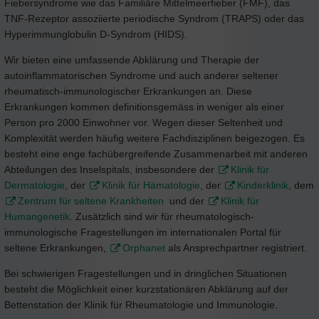
Fiebersyndrome wie das Familiäre Mittelmeerfieber (FMF), das
TNF-Rezeptor assoziierte periodische Syndrom (TRAPS) oder das
Hyperimmunglobulin D-Syndrom (HIDS).
Wir bieten eine umfassende Abklärung und Therapie der
autoinflammatorischen Syndrome und auch anderer seltener
rheumatisch-immunologischer Erkrankungen an. Diese
Erkrankungen kommen definitionsgemäss in weniger als einer
Person pro 2000 Einwohner vor. Wegen dieser Seltenheit und
Komplexität werden häufig weitere Fachdisziplinen beigezogen. Es
besteht eine enge fachübergreifende Zusammenarbeit mit anderen
Abteilungen des Inselspitals, insbesondere der
Klinik für
Dermatologie
, der
Klinik für Hämatologie
, der
Kinderklinik
, dem
Zentrum für seltene Krankheiten
und der
Klinik für
Humangenetik
. Zusätzlich sind wir für rheumatologisch-
immunologische Fragestellungen im internationalen Portal für
seltene Erkrankungen,
Orphanet
als Ansprechpartner registriert.
Bei schwierigen Fragestellungen und in dringlichen Situationen
besteht die Möglichkeit einer kurzstationären Abklärung auf der
Bettenstation der Klinik für Rheumatologie und Immunologie.