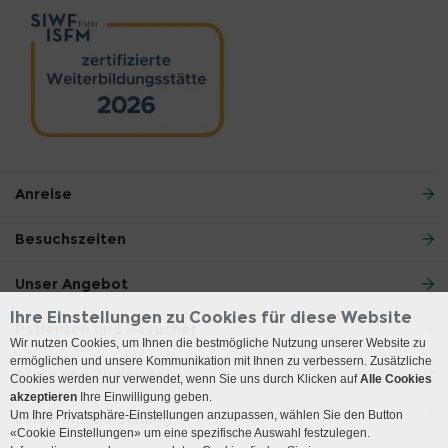
Anreise
Besuchszeiten
Unser Angebot
Ihre Einstellungen zu Cookies für diese Website
Patienten und Besucher
Wir nutzen Cookies, um Ihnen die bestmögliche Nutzung unserer Website zu
ermöglichen und unsere Kommunikation mit Ihnen zu verbessern. Zusätzliche
Ärzte und Zuweiser
Cookies werden nur verwendet, wenn Sie uns durch Klicken auf
Alle Cookies
akzeptieren
Ihre Einwilligung geben.
Um Ihre Privatsphäre-Einstellungen anzupassen, wählen Sie den Button
Lehre und Forschung
«Cookie Einstellungen» um eine spezifische Auswahl festzulegen.