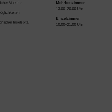
licher Verkehr
Mehrbettzimmer
13.00–20.00 Uhr
glichkeiten
Einzelzimmer
ionsplan Inselspital
10.00–21.00 Uhr