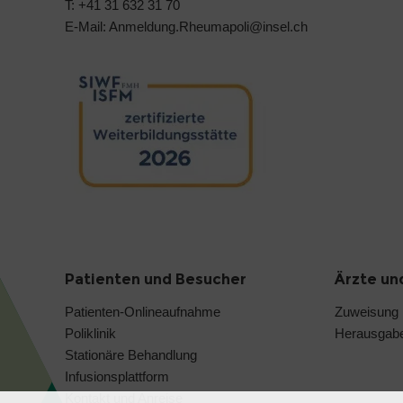
T: +41 31 632 31 70
E-Mail:
Anmeldung.Rheumapoli@
insel.ch
Patienten und Besucher
Ärzte un
Patienten-Onlineaufnahme
Zuweisung
Poliklinik
Herausgabe
Stationäre Behandlung
Infusionsplattform
Kontakt und Anreise