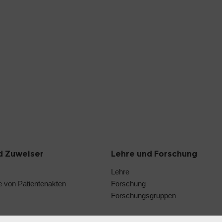
d Zuweiser
Lehre und Forschung
Lehre
 von Patientenakten
Forschung
Forschungsgruppen