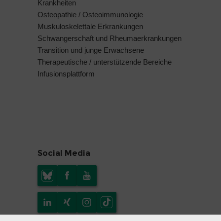
Krankheiten
Osteopathie / Osteoimmunologie
Muskuloskelettale Erkrankungen
Schwangerschaft und Rheumaerkrankungen
Transition und junge Erwachsene
Therapeutische / unterstützende Bereiche
Infusionsplattform
Social Media