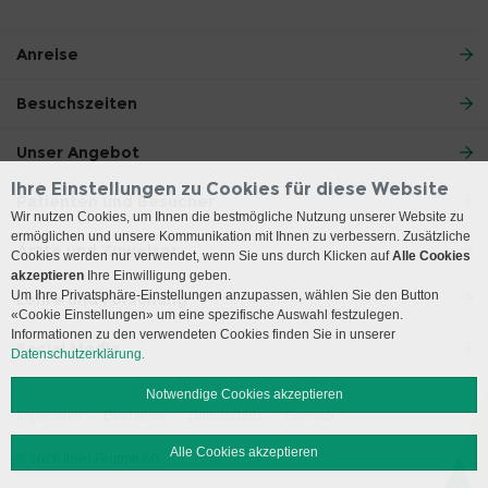
Anreise
Besuchszeiten
Unser Angebot
Ihre Einstellungen zu Cookies für diese Website
Patienten und Besucher
Wir nutzen Cookies, um Ihnen die bestmögliche Nutzung unserer Website zu
ermöglichen und unsere Kommunikation mit Ihnen zu verbessern. Zusätzliche
Ärzte und Zuweiser
Cookies werden nur verwendet, wenn Sie uns durch Klicken auf
Alle Cookies
akzeptieren
Ihre Einwilligung geben.
Um Ihre Privatsphäre-Einstellungen anzupassen, wählen Sie den Button
Lehre und Forschung
«Cookie Einstellungen» um eine spezifische Auswahl festzulegen.
Informationen zu den verwendeten Cookies finden Sie in unserer
Social Media
Datenschutzerklärung.
Notwendige Cookies akzeptieren
Impressum
Disclaimer
Datenschutz
Sitemap
Alle Cookies akzeptieren
© 2026 Insel Gruppe AG