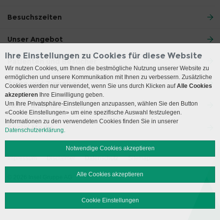
Besuchszeiten
Unser Angebot
Ihre Einstellungen zu Cookies für diese Website
Patienten und Besucher
Wir nutzen Cookies, um Ihnen die bestmögliche Nutzung unserer Website zu
ermöglichen und unsere Kommunikation mit Ihnen zu verbessern. Zusätzliche
Ärzte und Zuweiser
Cookies werden nur verwendet, wenn Sie uns durch Klicken auf
Alle Cookies
akzeptieren
Ihre Einwilligung geben.
Um Ihre Privatsphäre-Einstellungen anzupassen, wählen Sie den Button
Lehre und Forschung
«Cookie Einstellungen» um eine spezifische Auswahl festzulegen.
Informationen zu den verwendeten Cookies finden Sie in unserer
Social Media
Datenschutzerklärung.
Notwendige Cookies akzeptieren
Impressum
Disclaimer
Datenschutz
Sitemap
Alle Cookies akzeptieren
© 2026 Insel Gruppe AG
Cookie Einstellungen