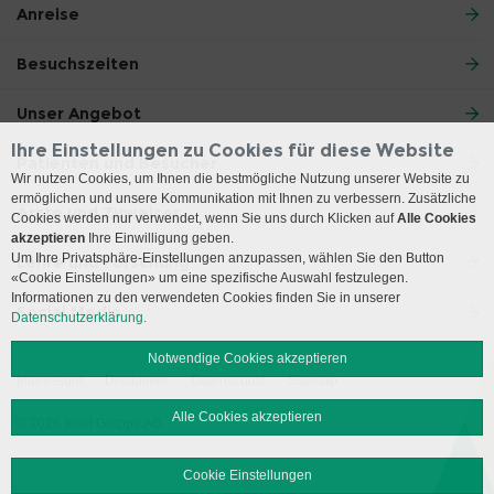
Anreise
Besuchszeiten
Unser Angebot
Ihre Einstellungen zu Cookies für diese Website
Patienten und Besucher
Wir nutzen Cookies, um Ihnen die bestmögliche Nutzung unserer Website zu
ermöglichen und unsere Kommunikation mit Ihnen zu verbessern. Zusätzliche
Ärzte und Zuweiser
Cookies werden nur verwendet, wenn Sie uns durch Klicken auf
Alle Cookies
akzeptieren
Ihre Einwilligung geben.
Um Ihre Privatsphäre-Einstellungen anzupassen, wählen Sie den Button
Lehre und Forschung
«Cookie Einstellungen» um eine spezifische Auswahl festzulegen.
Informationen zu den verwendeten Cookies finden Sie in unserer
Social Media
Datenschutzerklärung.
Notwendige Cookies akzeptieren
Impressum
Disclaimer
Datenschutz
Sitemap
Alle Cookies akzeptieren
© 2026 Insel Gruppe AG
Cookie Einstellungen