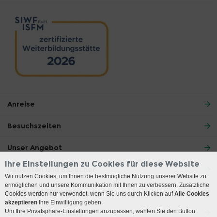
Anreise
Besuchszeiten
Unser Angebot
Ihre Einstellungen zu Cookies für diese Website
Patienten und Besucher
Wir nutzen Cookies, um Ihnen die bestmögliche Nutzung unserer Website zu
ermöglichen und unsere Kommunikation mit Ihnen zu verbessern. Zusätzliche
Ärzte und Zuweiser
Cookies werden nur verwendet, wenn Sie uns durch Klicken auf
Alle Cookies
akzeptieren
Ihre Einwilligung geben.
Um Ihre Privatsphäre-Einstellungen anzupassen, wählen Sie den Button
Lehre und Forschung